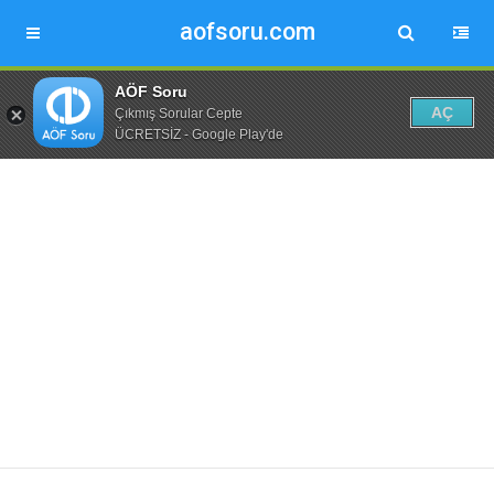
aofsoru.com
AÖF Soru
AÇ
Çıkmış Sorular Cepte
ÜCRETSİZ - Google Play'de