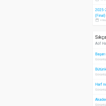
2025-
(Final
date_range
4 Ma
Sıkça
Aöf Ha
Başarı
Görüntü
Bütünl
Görüntü
Harf n
Görüntü
Akadem
Görüntü