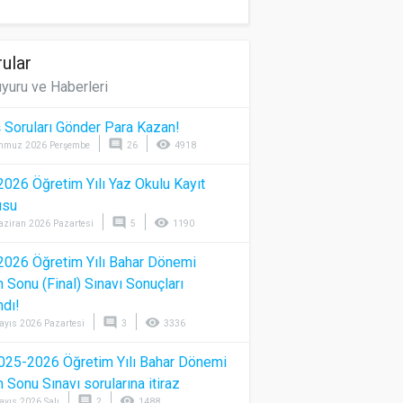
ular
yuru ve Haberleri
 Soruları Gönder Para Kazan!
comment
visibility
mmuz 2026 Perşembe
26
4918
026 Öğretim Yılı Yaz Okulu Kayıt
usu
comment
visibility
aziran 2026 Pazartesi
5
1190
026 Öğretim Yılı Bahar Dönemi
Sonu (Final) Sınavı Sonuçları
ndı!
comment
visibility
ayıs 2026 Pazartesi
3
3336
025-2026 Öğretim Yılı Bahar Dönemi
Sonu Sınavı sorularına itiraz
comment
visibility
ayıs 2026 Salı
2
1488