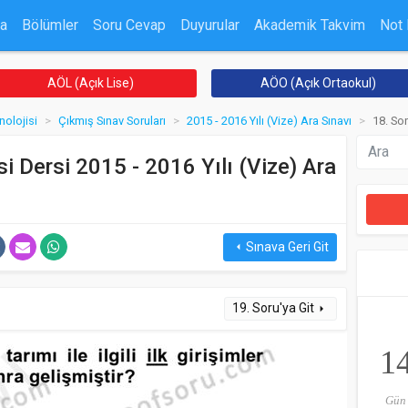
a
Bölümler
Soru Cevap
Duyurular
Akademik Takvim
Not
AÖL (Açık Lise)
AÖO (Açık Ortaokul)
nolojisi
Çıkmış Sınav Soruları
2015 - 2016 Yılı (Vize) Ara Sınavı
18. So
si Dersi 2015 - 2016 Yılı (Vize) Ara
Sınava Geri Git
arrow_left
19. Soru'ya Git
arrow_right
1
Gün