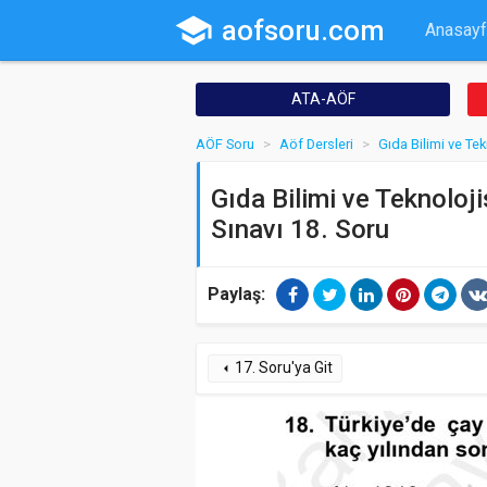
school
aofsoru.com
Anasayf
ATA-AÖF
AÖF Soru
Aöf Dersleri
Gıda Bilimi ve Tek
Gıda Bilimi ve Teknoloji
Sınavı 18. Soru
Paylaş:
17. Soru'ya Git
arrow_left