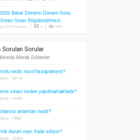
2026 Bahar Dönemi Dönem Sonu
) Sınavı Sınav Bilgilendirmesi
comment
visibility
yıs 2026 Pazartesi
4
3446
 Sorulan Sorular
kkında Merak Edilenler
 notu nedir, nasıl hesaplanıyor?
leme : 28114
eme sınavı neden yapılmamaktadır?
leme : 16482
otlarının anlamları nedir?
leme : 14887
ik durum neyi ifade ediyor?
leme : 13964