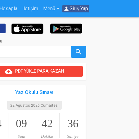
 Hesapla
İletişim
Menü
person
Giriş Yap
ru
search
cloud_upload
PDF YÜKLE PARA KAZAN
Yaz Okulu Sınavı
22 Ağustos 2026 Cumartesi
4
09
42
36
Saat
Dakika
Saniye