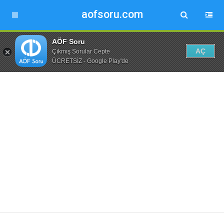
aofsoru.com
AÖF Soru
AÇ
Çıkmış Sorular Cepte
ÜCRETSİZ - Google Play'de