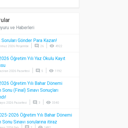
ular
yuru ve Haberleri
 Soruları Gönder Para Kazan!
comment
visibility
mmuz 2026 Perşembe
26
4922
026 Öğretim Yılı Yaz Okulu Kayıt
usu
comment
visibility
aziran 2026 Pazartesi
5
1192
026 Öğretim Yılı Bahar Dönemi
Sonu (Final) Sınavı Sonuçları
ndı!
comment
visibility
ayıs 2026 Pazartesi
3
3340
025-2026 Öğretim Yılı Bahar Dönemi
Sonu Sınavı sorularına itiraz
comment
visibility
ayıs 2026 Salı
2
1492