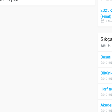
2025-
(Final
date_range
4 Ma
Sıkça
Aöf Ha
Başarı
Görüntü
Bütünl
Görüntü
Harf n
Görüntü
Akadem
Görüntü