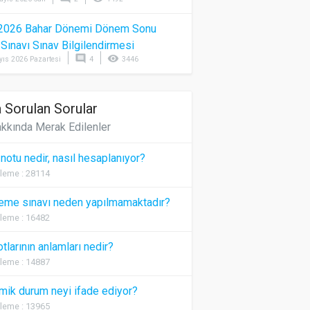
2026 Bahar Dönemi Dönem Sonu
) Sınavı Sınav Bilgilendirmesi
comment
visibility
yıs 2026 Pazartesi
4
3446
 Sorulan Sorular
kkında Merak Edilenler
 notu nedir, nasıl hesaplanıyor?
leme : 28114
eme sınavı neden yapılmamaktadır?
leme : 16482
otlarının anlamları nedir?
leme : 14887
ik durum neyi ifade ediyor?
leme : 13965