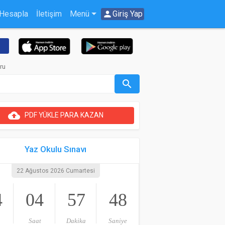
 Hesapla
İletişim
Menü
person
Giriş Yap
ru
search
cloud_upload
PDF YÜKLE PARA KAZAN
Yaz Okulu Sınavı
22 Ağustos 2026 Cumartesi
4
04
57
48
Saat
Dakika
Saniye