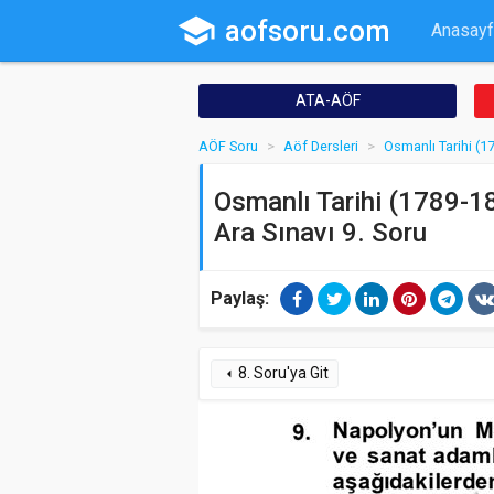
school
aofsoru.com
Anasayf
ATA-AÖF
AÖF Soru
Aöf Dersleri
Osmanlı Tarihi (1
Osmanlı Tarihi (1789-18
Ara Sınavı 9. Soru
Paylaş:
8. Soru'ya Git
arrow_left