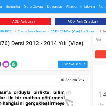
a
Bölümler
Soru Cevap
Duyurular
Akademik Takvim
Not
AÖL (Açık Lise)
AÖO (Açık Ortaokul)
789-1876)
Çıkmış Sınav Soruları
2013 - 2014 Yılı (Vize) Ara Sınavı
9. So
76) Dersi 2013 - 2014 Yılı (Vize)
Sınava Geri Git
arrow_left
10. Soru'ya Git
arrow_right
1
Gün