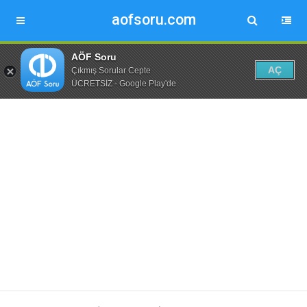
aofsoru.com
AÖF Soru
AÇ
Çıkmış Sorular Cepte
ÜCRETSİZ - Google Play'de