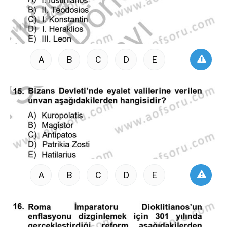
A
B
C
D
E
A
B
C
D
E