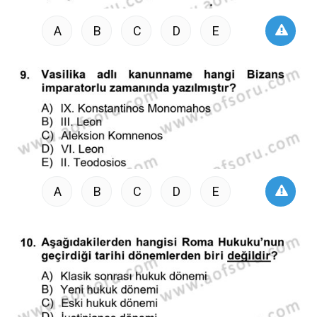
A
B
C
D
E
A
B
C
D
E