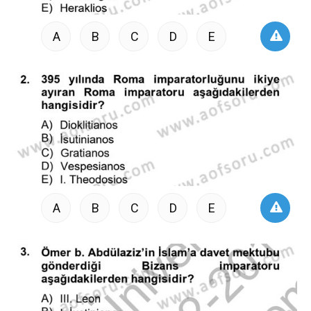
A
B
C
D
E
A
B
C
D
E