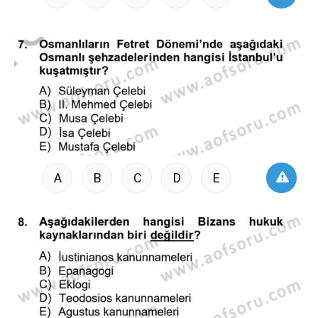
A
B
C
D
E