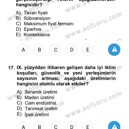
A
B
C
D
E
A
B
C
D
E