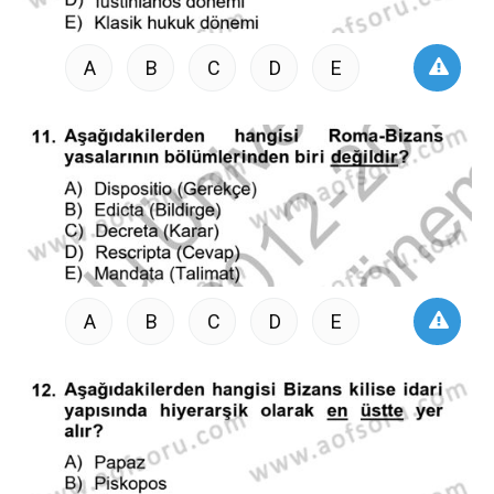
A
B
C
D
E
A
B
C
D
E