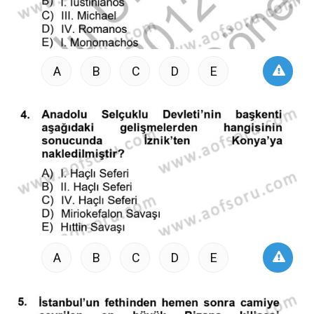
A
B
C
D
E
A
B
C
D
E