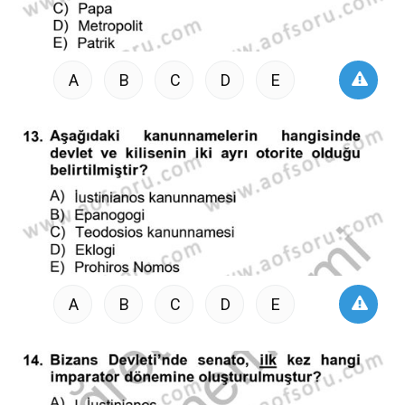
A
B
C
D
E
A
B
C
D
E