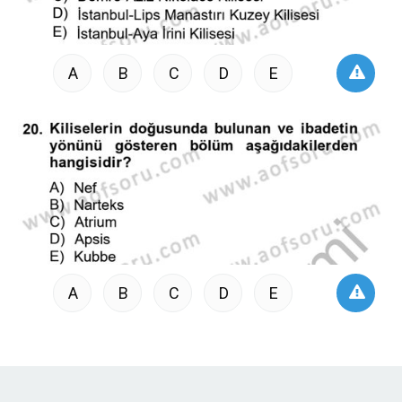
A
B
C
D
E
A
B
C
D
E