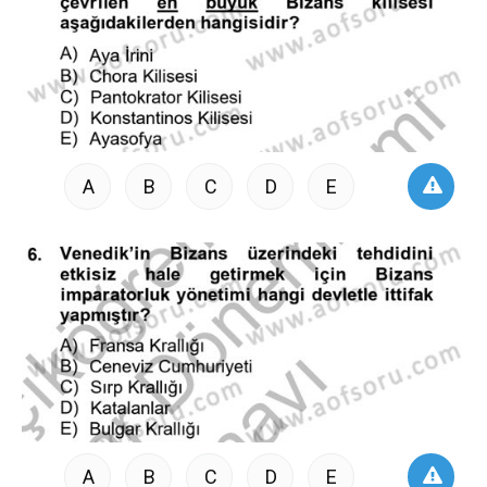
A
B
C
D
E
A
B
C
D
E