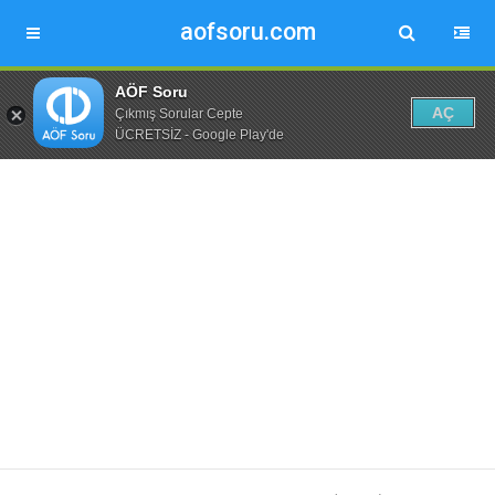
aofsoru.com
AÖF Soru
AÇ
Çıkmış Sorular Cepte
ÜCRETSİZ - Google Play'de