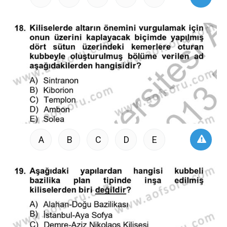
A
B
C
D
E