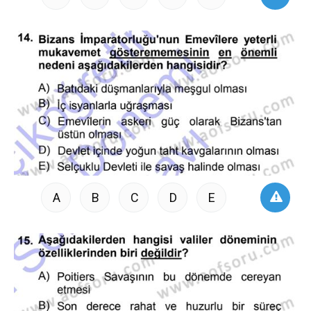
A
B
C
D
E