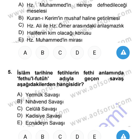
A
B
C
D
E
A
B
C
D
E