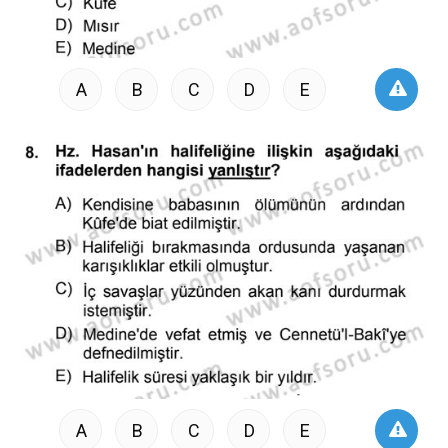
A
B
C
D
E
A
B
C
D
E