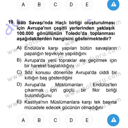
A
B
C
D
E
A
B
C
D
E