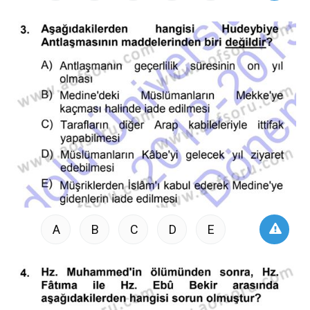
A
B
C
D
E