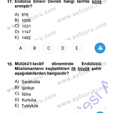
A
B
C
D
E