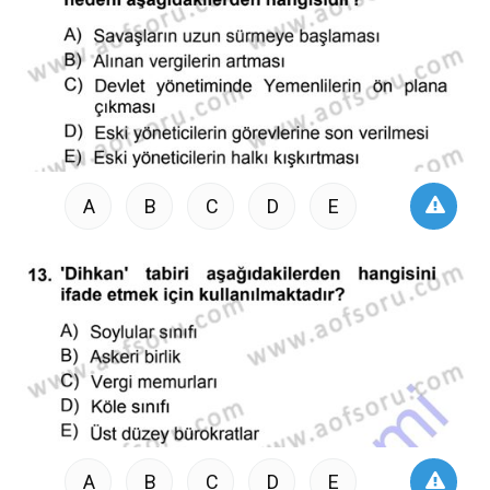
A
B
C
D
E
A
B
C
D
E