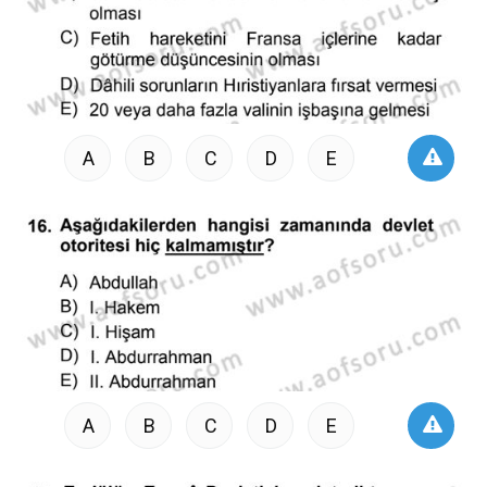
A
B
C
D
E
A
B
C
D
E