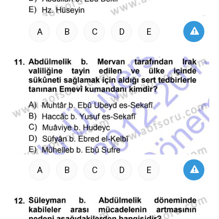
A
B
C
D
E
A
B
C
D
E