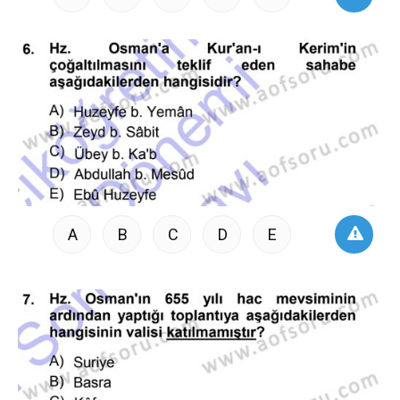
A
B
C
D
E