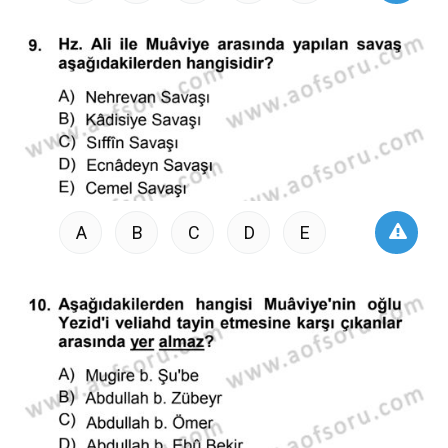
A
B
C
D
E