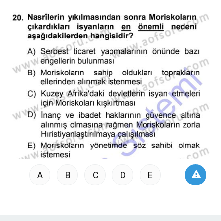
A
B
C
D
E