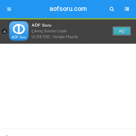
aofsoru.com
AÖF Soru
AÇ
Çıkmış Sorular Cepte
ÜCRETSİZ - Google Play'de