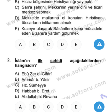
A
B
C
D
E
A
B
C
D
E