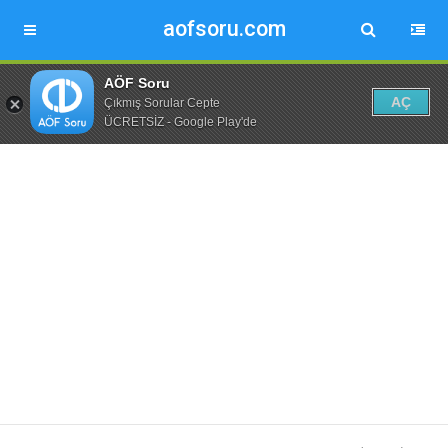
aofsoru.com
AÖF Soru
AÇ
Çıkmış Sorular Cepte
ÜCRETSİZ - Google Play'de