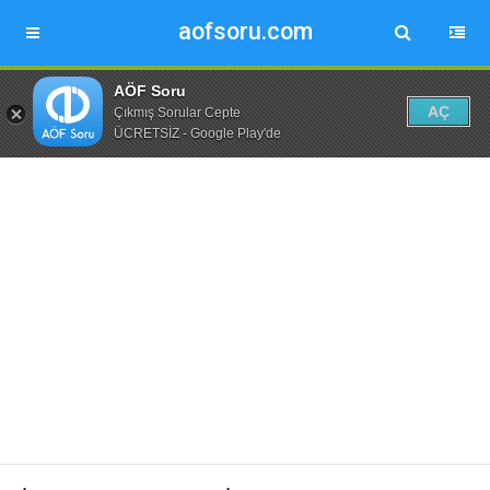
aofsoru.com
AÖF Soru
AÇ
Çıkmış Sorular Cepte
ÜCRETSİZ - Google Play'de