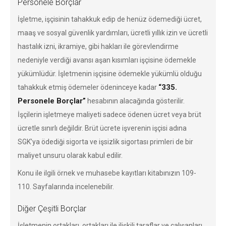
Personele Borçlar
İşletme, işçisinin tahakkuk edip de henüz ödemediği ücret,
maaş ve sosyal güvenlik yardımları, ücretli yıllık izin ve ücretli
hastalık izni, ikramiye, gibi hakları ile görevlendirme
nedeniyle verdiği avansı aşan kısımları işçisine ödemekle
yükümlüdür. İşletmenin işçisine ödemekle yükümlü olduğu
“335.
tahakkuk etmiş ödemeler ödeninceye kadar
Personele Borçlar”
hesabının alacağında gösterilir.
İşçilerin işletmeye maliyeti sadece ödenen ücret veya brüt
ücretle sınırlı değildir. Brüt ücrete işverenin işçisi adına
SGK’ya ödediği sigorta ve işsizlik sigortası primleri de bir
maliyet unsuru olarak kabul edilir.
Konu ile ilgili örnek ve muhasebe kayıtları kitabınızın 109-
110. Sayfalarında incelenebilir.
Diğer Çeşitli Borçlar
İşletmenin ortakları, ortakları ile ilişkili taraflar ve çalışanları