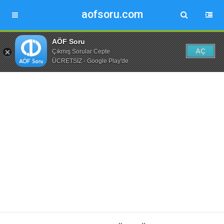
aofsoru.com
AÖF Soru
AÇ
Çıkmış Sorular Cepte
ÜCRETSİZ - Google Play'de