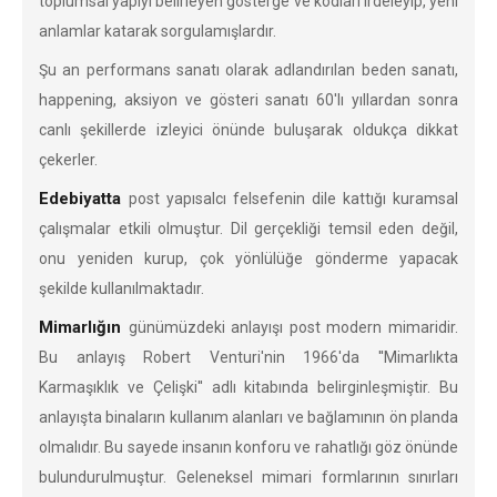
toplumsal yapıyı belirleyen gösterge ve kodları irdeleyip, yeni
anlamlar katarak sorgulamışlardır.
Şu an performans sanatı olarak adlandırılan beden sanatı,
happening, aksiyon ve gösteri sanatı 60'lı yıllardan sonra
canlı şekillerde izleyici önünde buluşarak oldukça dikkat
çekerler.
Edebiyatta
post yapısalcı felsefenin dile kattığı kuramsal
çalışmalar etkili olmuştur. Dil gerçekliği temsil eden değil,
onu yeniden kurup, çok yönlülüğe gönderme yapacak
şekilde kullanılmaktadır.
Mimarlığın
günümüzdeki anlayışı post modern mimaridir.
Bu anlayış Robert Venturi'nin 1966'da ''Mimarlıkta
Karmaşıklık ve Çelişki'' adlı kitabında belirginleşmiştir. Bu
anlayışta binaların kullanım alanları ve bağlamının ön planda
olmalıdır. Bu sayede insanın konforu ve rahatlığı göz önünde
bulundurulmuştur. Geleneksel mimari formlarının sınırları