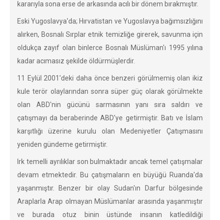
kararıyla sona erse de arkasında acılı bir dönem bırakmıştır.
Eski Yugoslavya'da; Hırvatistan ve Yugoslavya bağımsızlığını
alırken, Bosnalı Sırplar etnik temizliğe girerek, savunma için
oldukça zayıf olan binlerce Bosnalı Müslüman'ı 1995 yılına
kadar acımasız şekilde öldürmüşlerdir.
11 Eylül 2001'deki daha önce benzeri görülmemiş olan ikiz
kule terör olaylarından sonra süper güç olarak görülmekte
olan ABD'nin gücünü sarmasının yanı sıra saldırı ve
çatışmayı da beraberinde ABD'ye getirmiştir. Batı ve İslam
karşıtlığı üzerine kurulu olan Medeniyetler Çatışmasını
yeniden gündeme getirmiştir.
Irk temelli ayrılıklar son bulmaktadır ancak temel çatışmalar
devam etmektedir. Bu çatışmaların en büyüğü Ruanda'da
yaşanmıştır. Benzer bir olay Sudan'ın Darfur bölgesinde
Araplarla Arap olmayan Müslümanlar arasında yaşanmıştır
ve burada otuz binin üstünde insanın katledildiği