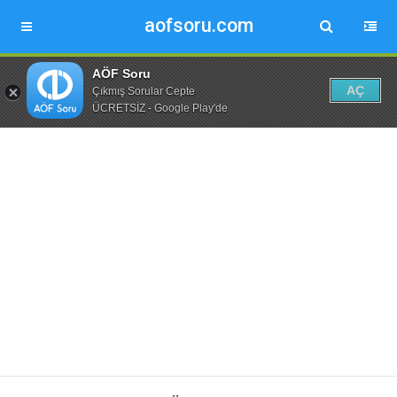
aofsoru.com
AÖF Soru
AÇ
Çıkmış Sorular Cepte
ÜCRETSİZ - Google Play'de