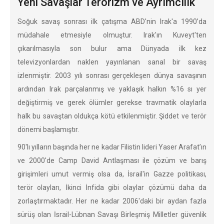
Yeni Savaşlar Terörizm ve Ayrımcılık
Soğuk savaş sonrası ilk çatışma ABD'nin Irak'a 1990’da
müdahale etmesiyle olmuştur. Irak'ın Kuveyt'ten
çıkarılmasıyla son bulur ama Dünyada ilk kez
televizyonlardan naklen yayınlanan sanal bir savaş
izlenmiştir. 2003 yılı sonrası gerçekleşen dünya savaşının
ardından Irak parçalanmış ve yaklaşık halkın %16 sı yer
değiştirmiş ve gerek ölümler gerekse travmatik olaylarla
halk bu savaştan oldukça kötü etkilenmiştir. Şiddet ve terör
dönemi başlamıştır.
90'lı yılların başında her ne kadar Filistin lideri Yaser Arafat’ın
ve 2000'de Camp David Antlaşması ile çözüm ve barış
girişimleri umut vermiş olsa da, İsrail'in Gazze politikası,
terör olayları, İkinci İnfida gibi olaylar çözümü daha da
zorlaştırmaktadır. Her ne kadar 2006'daki bir aydan fazla
sürüş olan İsrail-Lübnan Savaşı Birleşmiş Milletler güvenlik