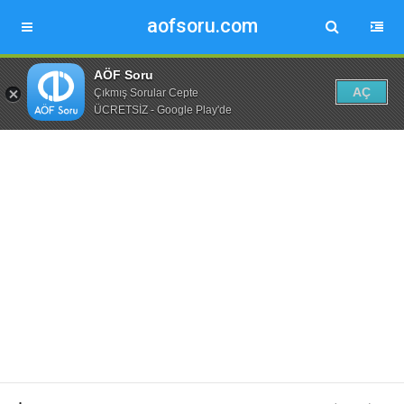
aofsoru.com
AÖF Soru
AÇ
Çıkmış Sorular Cepte
ÜCRETSİZ - Google Play'de