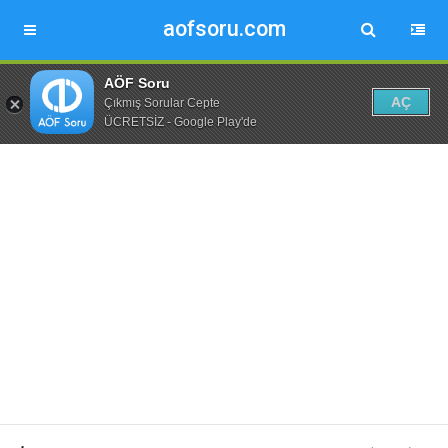
aofsoru.com
AÖF Soru
AÇ
Çıkmış Sorular Cepte
ÜCRETSİZ - Google Play'de