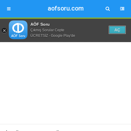
aofsoru.com
AÖF Soru
AÇ
Çıkmış Sorular Cepte
ÜCRETSİZ - Google Play'de