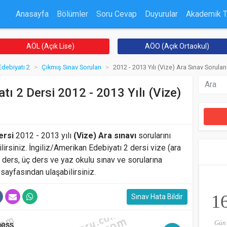
Anasayfa
Bölümler
Soru Cevap
Duyurular
Akademik 
AÖL (Açık Lise)
AÖO (Açık Ortaokul)
Edebiyatı 2
Çıkmış Sınav Soruları
2012 - 2013 Yılı (Vize) Ara Sınav Soruları
tı 2 Dersi 2012 - 2013 Yılı (Vize)
ersi
2012 - 2013 yılı
(Vize) Ara sınavı
sorularını
ilirsiniz. İngiliz/Amerikan Edebiyatı 2 dersi vize (ara
k ders, üç ders ve yaz okulu sınav ve sorularına
sayfasından ulaşabilirsiniz.
1
Sınav Hata Bildir
Gün