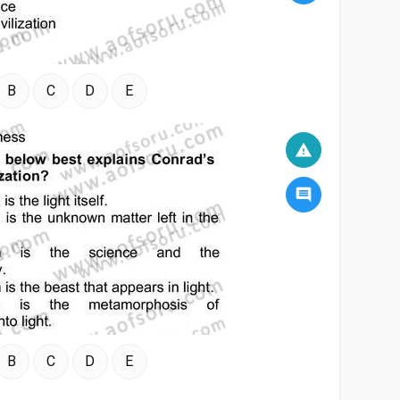
B
C
D
E
warning
comment
B
C
D
E