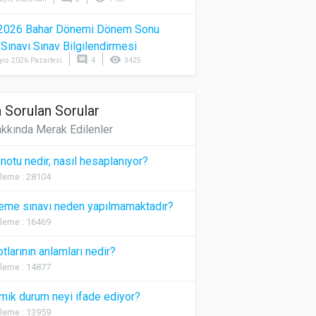
2026 Bahar Dönemi Dönem Sonu
) Sınavı Sınav Bilgilendirmesi
comment
visibility
yıs 2026 Pazartesi
4
3425
 Sorulan Sorular
kkında Merak Edilenler
 notu nedir, nasıl hesaplanıyor?
leme : 28104
eme sınavı neden yapılmamaktadır?
leme : 16469
otlarının anlamları nedir?
leme : 14877
ik durum neyi ifade ediyor?
leme : 13959