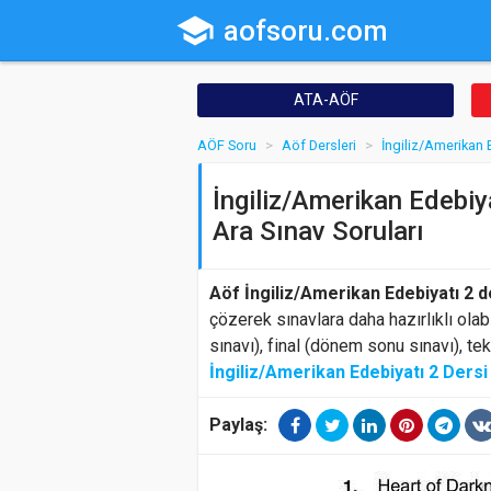
school
aofsoru.com
ATA-AÖF
AÖF Soru
Aöf Dersleri
İngiliz/Amerikan 
İngiliz/Amerikan Edebiya
Ara Sınav Soruları
Aöf İngiliz/Amerikan Edebiyatı 2 d
çözerek sınavlara daha hazırlıklı olab
sınavı), final (dönem sonu sınavı), te
İngiliz/Amerikan Edebiyatı 2 Dersi
Paylaş: