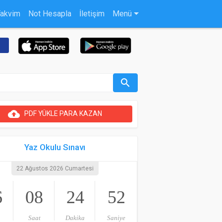
Takvim
Not Hesapla
İletişim
Menü
search
cloud_upload
PDF YÜKLE PARA KAZAN
Yaz Okulu Sınavı
22 Ağustos 2026 Cumartesi
6
08
24
51
Saat
Dakika
Saniye