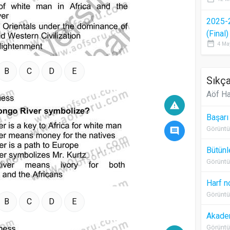
2025-
(Final
date_range
4 Ma
B
C
D
E
Sıkça
Aöf Ha
warning
Başarı
Görüntü
comment
Bütünl
Görüntü
Harf n
Görüntü
B
C
D
E
Akadem
Görüntü