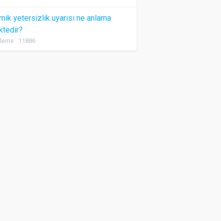
ik yetersizlik uyarısı ne anlama
ktedir?
leme : 11886