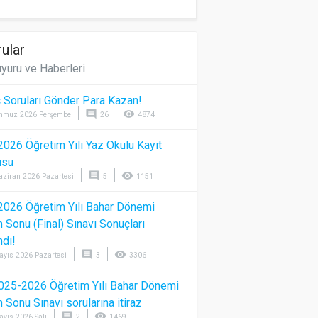
ular
yuru ve Haberleri
 Soruları Gönder Para Kazan!
comment
visibility
mmuz 2026 Perşembe
26
4874
026 Öğretim Yılı Yaz Okulu Kayıt
usu
comment
visibility
aziran 2026 Pazartesi
5
1151
026 Öğretim Yılı Bahar Dönemi
Sonu (Final) Sınavı Sonuçları
ndı!
comment
visibility
ayıs 2026 Pazartesi
3
3306
025-2026 Öğretim Yılı Bahar Dönemi
Sonu Sınavı sorularına itiraz
comment
visibility
ayıs 2026 Salı
2
1469