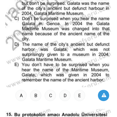
A
B
C
D
E