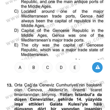
A
B
C
D
E