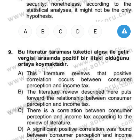
A
B
C
D
E