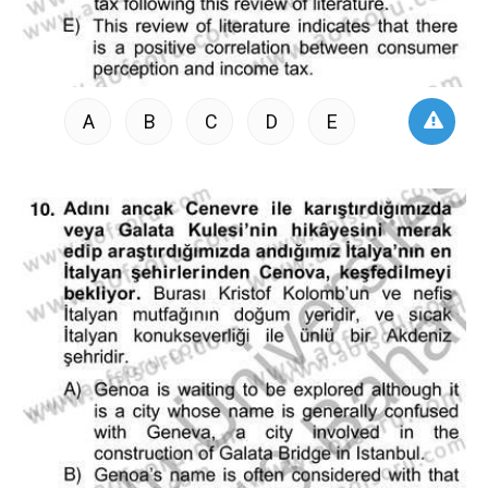
A
B
C
D
E