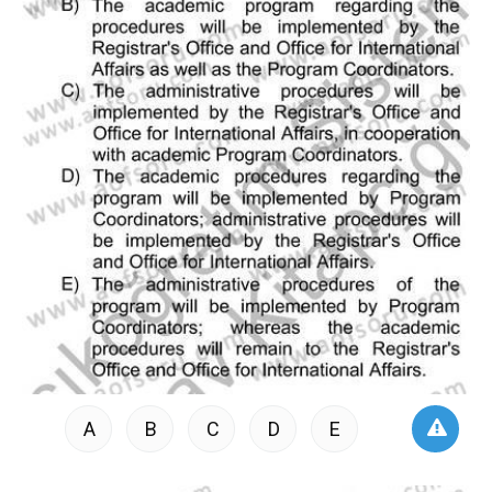
A
B
C
D
E