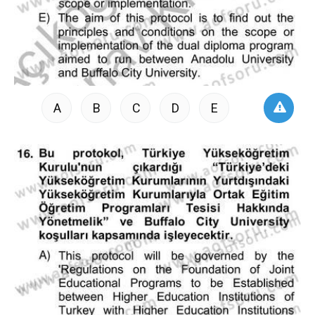
A
B
C
D
E