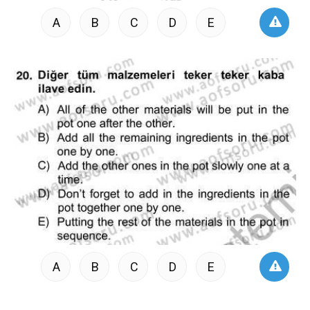
A
B
C
D
E
A
B
C
D
E