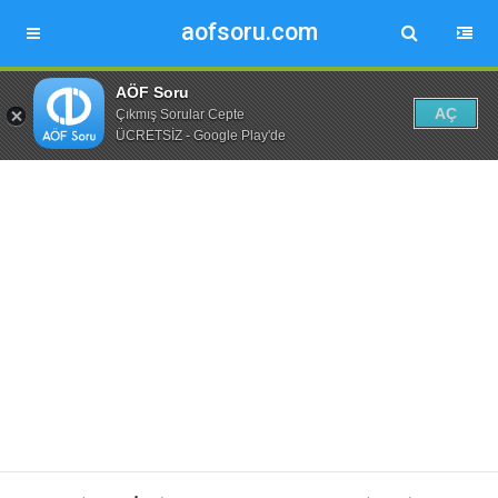
aofsoru.com
AÖF Soru
AÇ
Çıkmış Sorular Cepte
ÜCRETSİZ - Google Play'de