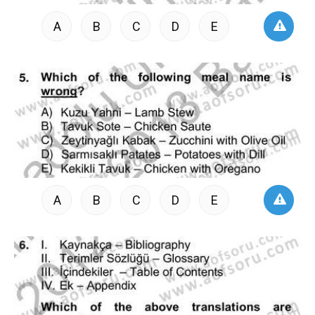
A
B
C
D
E
A
B
C
D
E