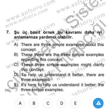
A
B
C
D
E