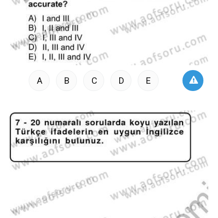
A
B
C
D
E