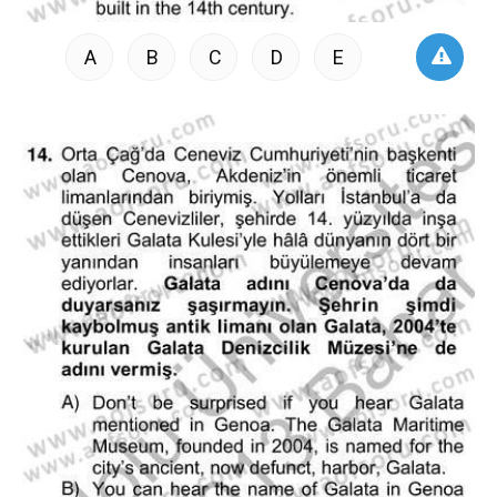
A
B
C
D
E