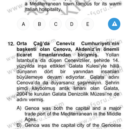
A
B
C
D
E