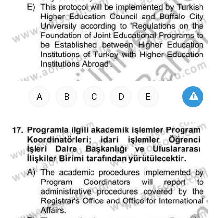
A
B
C
D
E