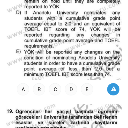
A
B
C
D
E