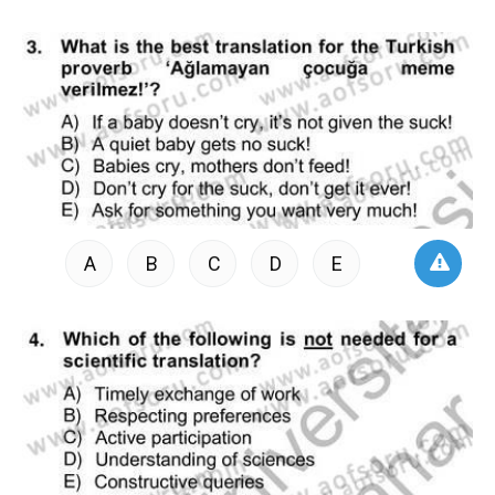
A
B
C
D
E