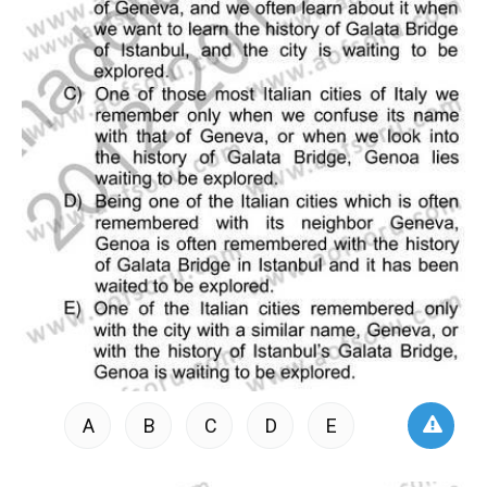
A
B
C
D
E