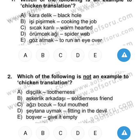
A
B
C
D
E
A
B
C
D
E