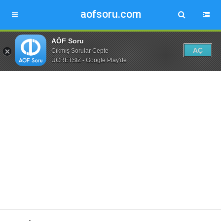
aofsoru.com
AÖF Soru
AÇ
Çıkmış Sorular Cepte
ÜCRETSİZ - Google Play'de