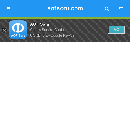
aofsoru.com
AÖF Soru
AÇ
Çıkmış Sorular Cepte
ÜCRETSİZ - Google Play'de