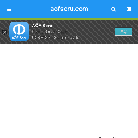
aofsoru.com
AÖF Soru
AÇ
Çıkmış Sorular Cepte
ÜCRETSİZ - Google Play'de