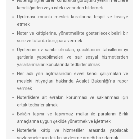
Noterliği ilgilendiren konularda görüşünü yetkili mercilere
kendiliğinden veya istek üzerinden bildirmek
Uyulması zorunlu meslek kurallarına tespit ve tavsiye
etmek
Noter ve kâtiplerine, yönetmelikte gösterilecek belirli bir
süre ve tutarda borç para vermek
Üyelerinin ev sahibi olmaları, çocuklarının tahsillerini iyi
şartlarla yapabilmeleri ve sair sosyal hizmetlerden
yararlanmaları konularında tedbirler almak
Her adli yılın açılmasından evvel kendi çalışmaları ve
mesleki ihtiyaçları hakkında Adalet Bakanlığı’na rapor
vermek
Noterliklere ait evrakın korunması ve saklanması için
ortak tedbirler almak
Birliğin taşınır ve taşınmaz mallar ile paralarını Birlik
amaçlarına uygun şekilde yönetmek ve işletmek
Noterlerle kâtip ve hizmetliler arasında yapılacak
sözleşmeler için tek tip sözleşme örneği hazırlamak