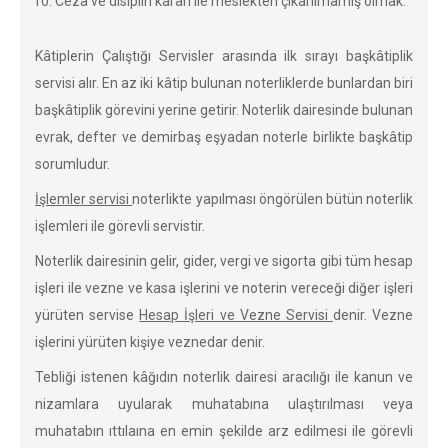
Ceza ve disiplin kararı ile meslekten çıkarılmamış olmak.
Kâtiplerin Çalıştığı Servisler arasında ilk sırayı başkâtiplik
servisi alır. En az iki kâtip bulunan noterliklerde bunlardan biri
başkâtiplik görevini yerine getirir. Noterlik dairesinde bulunan
evrak, defter ve demirbaş eşyadan noterle birlikte başkâtip
sorumludur.
İşlemler servisi
noterlikte yapılması öngörülen bütün noterlik
işlemleri ile görevli servistir.
Noterlik dairesinin gelir, gider, vergi ve sigorta gibi tüm hesap
işleri ile vezne ve kasa işlerini ve noterin vereceği diğer işleri
yürüten servise
Hesap İşleri ve Vezne Servisi
denir. Vezne
işlerini yürüten kişiye veznedar denir.
Tebliği istenen kâğıdın noterlik dairesi aracılığı ile kanun ve
nizamlara uyularak muhatabına ulaştırılması veya
muhatabın ıttılaına en emin şekilde arz edilmesi ile görevli