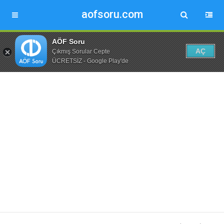
aofsoru.com
AÖF Soru
AÇ
Çıkmış Sorular Cepte
ÜCRETSİZ - Google Play'de