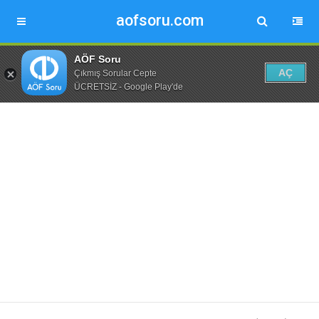
aofsoru.com
AÖF Soru
AÇ
Çıkmış Sorular Cepte
ÜCRETSİZ - Google Play'de