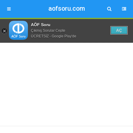
aofsoru.com
AÖF Soru
AÇ
Çıkmış Sorular Cepte
ÜCRETSİZ - Google Play'de