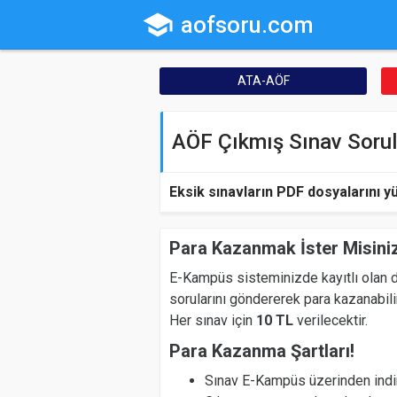
school
aofsoru.com
ATA-AÖF
AÖF Çıkmış Sınav Sorul
Eksik sınavların PDF dosyalarını y
Para Kazanmak İster Misini
E-Kampüs sisteminizde kayıtlı olan d
sorularını göndererek para kazanabili
Her sınav için
10 TL
verilecektir.
Para Kazanma Şartları!
Sınav E-Kampüs üzerinden indir