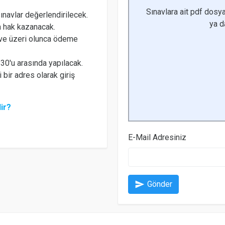
Sınavlara ait pdf dosya
navlar değerlendirilecek.
ya 
a hak kazanacak.
 ve üzeri olunca ödeme
 30'u arasında yapılacak.
 bir adres olarak giriş
ir?
E-Mail Adresiniz
send
Gönder