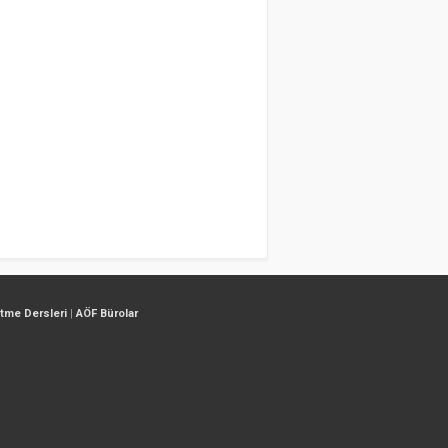
etme Dersleri
|
AÖF Bürolar