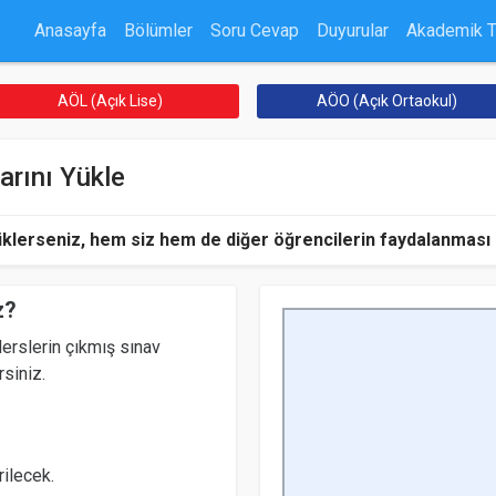
Anasayfa
Bölümler
Soru Cevap
Duyurular
Akademik 
AÖL (Açık Lise)
AÖO (Açık Ortaokul)
arını Yükle
üklerseniz, hem siz hem de diğer öğrencilerin faydalanması iç
z?
erslerin çıkmış sınav
rsiniz.
ilecek.