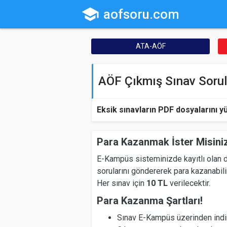
school
aofsoru.com
ATA-AÖF
AÖF Çıkmış Sınav Sorul
Eksik sınavların PDF dosyalarını y
Para Kazanmak İster Misini
E-Kampüs sisteminizde kayıtlı olan d
sorularını göndererek para kazanabili
Her sınav için
10 TL
verilecektir.
Para Kazanma Şartları!
Sınav E-Kampüs üzerinden indir