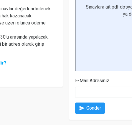
Sınavlara ait pdf dosya
navlar değerlendirilecek.
ya 
a hak kazanacak.
 ve üzeri olunca ödeme
 30'u arasında yapılacak.
 bir adres olarak giriş
ir?
E-Mail Adresiniz
send
Gönder