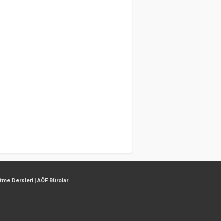
etme Dersleri
|
AÖF Bürolar