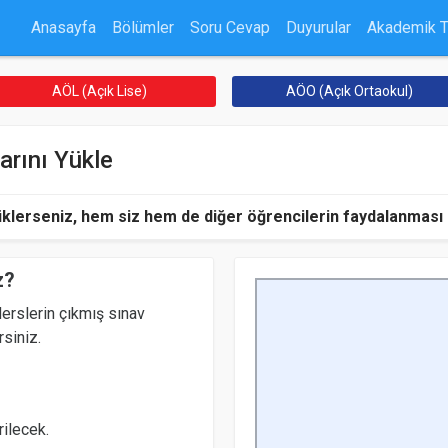
Anasayfa
Bölümler
Soru Cevap
Duyurular
Akademik 
AÖL (Açık Lise)
AÖO (Açık Ortaokul)
arını Yükle
üklerseniz, hem siz hem de diğer öğrencilerin faydalanması iç
z?
erslerin çıkmış sınav
rsiniz.
ilecek.