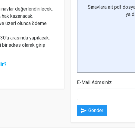
Sınavlara ait pdf dosya
navlar değerlendirilecek.
ya 
a hak kazanacak.
 ve üzeri olunca ödeme
 30'u arasında yapılacak.
 bir adres olarak giriş
ir?
E-Mail Adresiniz
send
Gönder