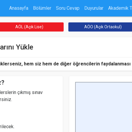
Anasayfa
Bölümler
Soru Cevap
Duyurular
Akademik 
AÖL (Açık Lise)
AÖO (Açık Ortaokul)
arını Yükle
üklerseniz, hem siz hem de diğer öğrencilerin faydalanması iç
z?
erslerin çıkmış sınav
rsiniz.
ilecek.