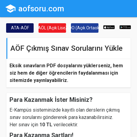
school
aofsoru.com
ATA-AÖF
AÖL (Açık Lise)
AÖO (Açık Ortaokul)
AÖF Çıkmış Sınav Sorularını Yükle
Eksik sınavların PDF dosyalarını yüklerseniz, hem
siz hem de diğer öğrencilerin faydalanması için
sitemizde yayınlayabiliriz.
Para Kazanmak İster Misiniz?
E-Kampüs sisteminizde kayıtlı olan derslerin çıkmış
sınav sorularını göndererek para kazanabilirsiniz.
Her sınav için
10 TL
verilecektir.
Para Kazanma Şartları!