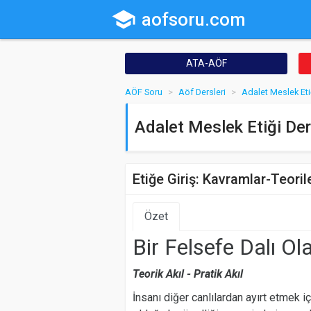
school
aofsoru.com
ATA-AÖF
AÖF Soru
Aöf Dersleri
Adalet Meslek Eti
Adalet Meslek Etiği Der
Etiğe Giriş: Kavramlar-Teoril
Özet
Bir Felsefe Dalı Ol
Teorik Akıl - Pratik Akıl
İnsanı diğer canlılardan ayırt etmek içi