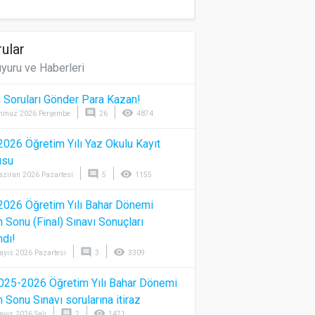
ular
yuru ve Haberleri
 Soruları Gönder Para Kazan!
comment
visibility
mmuz 2026 Perşembe
26
4874
026 Öğretim Yılı Yaz Okulu Kayıt
usu
comment
visibility
aziran 2026 Pazartesi
5
1155
026 Öğretim Yılı Bahar Dönemi
Sonu (Final) Sınavı Sonuçları
ndı!
comment
visibility
ayıs 2026 Pazartesi
3
3309
025-2026 Öğretim Yılı Bahar Dönemi
Sonu Sınavı sorularına itiraz
comment
visibility
ayıs 2026 Salı
2
1471