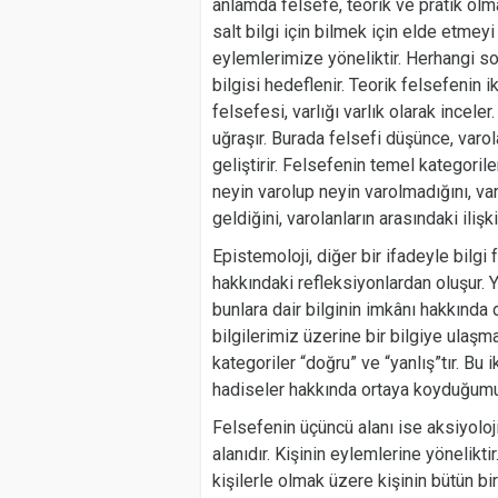
anlamda felsefe, teorik ve pratik olmak
salt bilgi için bilmek için elde etmeyi
eylemlerimize yöneliktir. Herhangi 
bilgisi hedeflenir. Teorik felsefenin ik
felsefesi, varlığı varlık olarak incele
uğraşır. Burada felsefi düşünce, varo
geliştirir. Felsefenin temel kategorile
neyin varolup neyin varolmadığını, var
geldiğini, varolanların arasındaki ilişkil
Epistemoloji, diğer bir ifadeyle bilgi 
hakkındaki refleksiyonlardan oluşur. Y
bunlara dair bilginin imkânı hakkında
bilgilerimiz üzerine bir bilgiye ulaş
kategoriler “doğru” ve “yanlış”tır. Bu 
hadiseler hakkında ortaya koyduğumuz 
Felsefenin üçüncü alanı ise aksiyoloji 
alanıdır. Kişinin eylemlerine yönelikt
kişilerle olmak üzere kişinin bütün bir