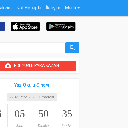
Takvim
Not Hesapla
İletişim
Menü
search
cloud_upload
PDF YÜKLE PARA KAZAN
Yaz Okulu Sınavı
22 Ağustos 2026 Cumartesi
6
05
50
34
Saat
Dakika
Saniye