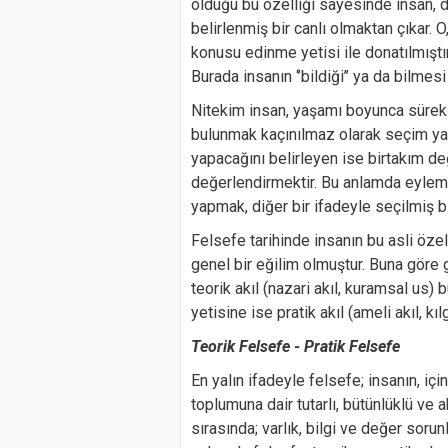
olduğu bu özelliği sayesinde insan, d
belirlenmiş bir canlı olmaktan çıkar. 
konusu edinme yetisi ile donatılmıştır.
Burada insanın ‘’bildiği’’ ya da bilmesi
Nitekim insan, yaşamı boyunca süre
bulunmak kaçınılmaz olarak seçim ya
yapacağını belirleyen ise birtakım de
değerlendirmektir. Bu anlamda eylem 
yapmak, diğer bir ifadeyle seçilmiş b
Felsefe tarihinde insanın bu asli özel
genel bir eğilim olmuştur. Buna göre 
teorik akıl (nazari akıl, kuramsal us)
yetisine ise pratik akıl (ameli akıl, kıl
Teorik Felsefe - Pratik Felsefe
En yalın ifadeyle felsefe; insanın, iç
toplumuna dair tutarlı, bütünlüklü ve a
sırasında; varlık, bilgi ve değer soru