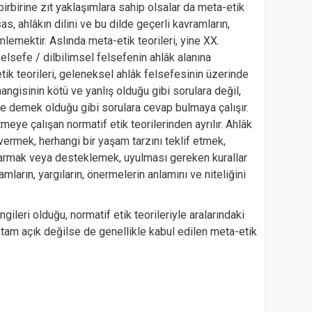
a birbirine zıt yaklaşımlara sahip olsalar da meta-etik
sas, ahlâkın dilini ve bu dilde geçerli kavramların,
lemektir. Aslında meta-etik teorileri, yine XX.
 felsefe / dilbilimsel felsefenin ahlâk alanına
tik teorileri, geleneksel ahlâk felsefesinin üzerinde
angisinin kötü ve yanlış olduğu gibi sorulara değil,
 ne demek olduğu gibi sorulara cevap bulmaya çalışır.
meye çalışan normatif etik teorilerinden ayrılır. Ahlâk
vermek, herhangi bir yaşam tarzını teklif etmek,
karmak veya desteklemek, uyulması gereken kurallar
mların, yargıların, önermelerin anlamını ve niteliğini
gileri olduğu, normatif etik teorileriyle aralarındaki
i tam açık değilse de genellikle kabul edilen meta-etik