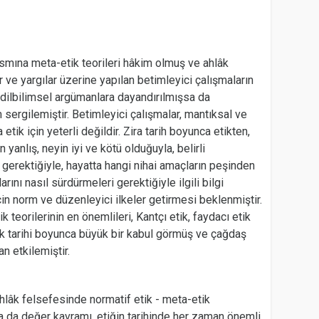
ısmına meta-etik teorileri hâkim olmuş ve ahlâk
r ve yargılar üzerine yapılan betimleyici çalışmaların
e dilbilimsel argümanlara dayandırılmışsa da
 sergilemiştir. Betimleyici çalışmalar, mantıksal ve
etik için yeterli değildir. Zira tarih boyunca etikten,
 yanlış, neyin iyi ve kötü olduğuyla, belirli
gerektiğiyle, hayatta hangi nihai amaçların peşinden
ını nasıl sürdürmeleri gerektiğiyle ilgili bilgi
çin norm ve düzenleyici ilkeler getirmesi beklenmiştir.
k teorilerinin en önemlileri, Kantçı etik, faydacı etik
etik tarihi boyunca büyük bir kabul görmüş ve çağdaş
n etkilemiştir.
lâk felsefesinde normatif etik - meta-etik
a da değer kavramı, etiğin tarihinde her zaman önemli