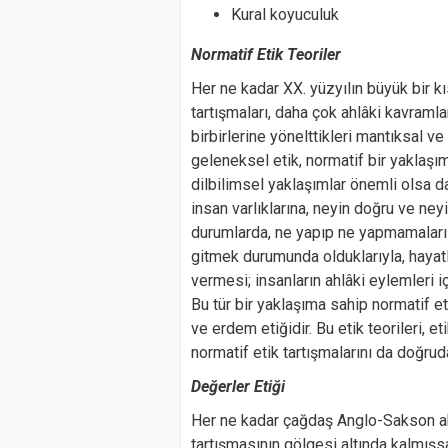
Kural koyuculuk
Normatif Etik Teoriler
Her ne kadar XX. yüzyılın büyük bir k
tartışmaları, daha çok ahlâki kavramla
birbirlerine yönelttikleri mantıksal v
geleneksel etik, normatif bir yaklaşım
dilbilimsel yaklaşımlar önemli olsa da 
insan varlıklarına, neyin doğru ve neyin
durumlarda, ne yapıp ne yapmamaları 
gitmek durumunda olduklarıyla, hayatlar
vermesi; insanların ahlâki eylemleri i
Bu tür bir yaklaşıma sahip normatif eti
ve erdem etiğidir. Bu etik teorileri, 
normatif etik tartışmalarını da doğruda
Değerler Etiği
Her ne kadar çağdaş Anglo-Sakson ah
tartışmasının gölgesi altında kalmışs