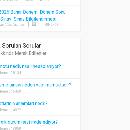
2026 Bahar Dönemi Dönem Sonu
) Sınavı Sınav Bilgilendirmesi
comment
visibility
yıs 2026 Pazartesi
4
3426
 Sorulan Sorular
kkında Merak Edilenler
 notu nedir, nasıl hesaplanıyor?
leme : 28104
eme sınavı neden yapılmamaktadır?
leme : 16469
otlarının anlamları nedir?
leme : 14877
ik durum neyi ifade ediyor?
leme : 13959