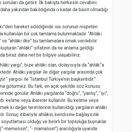
 soruları da getirir. İlk bakışta herkesin cevabını
 daha yakından bakıldığında o kadar da basit olmadığı
lâki”den hareket edildiğinde ise sorunun nispeten
tla kullanılan bir çok tamlama bulunmaktadır. “Ahlâki
h” ve “ahlâki ilke” bu tamlamalara örnek verilebilir.
uşturan “ahlâki” sıfatının da ne anlama geldiği
 biraz daha net bir bilgiye ulaşabiliriz.
lâki yargı”, bize ahlâki olan, dolayısıyla da “ahlâk”a
ktedir. Ahlâki yargılar ile diğer yargılar arasında çok
tır.” yargısı ile “İstanbul Türkiye’nin başkentidir.”
ışma götürmez. Bu fark, en açık şekilde söz konusu
erinde görülür. Ahlâki yargılarda “doğru”, “yanlış”, “iyi”,
vb. kelime veya ibareler kullanılır. Bu kelime veya
emek ki değer terimlerinin kullanıldığı yargıların ahlâki
ilir. Sonuç itibariyle ahlâkın, kendisine bağlayıcılık
 soyutlaması olduğu ve belirli bir topluluğa buyruklar
 (“-memelisin”, “- mamalısın”) aracılığıyla uyarıda