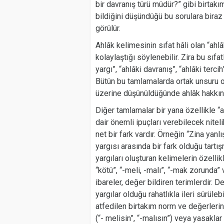
bir davranış türü müdür?” gibi birtakım
bildiğini düşündüğü bu sorulara biraz
görülür.
Ahlâk kelimesinin sıfat hâli olan “ah
kolaylaştığı söylenebilir. Zira bu sıfa
yargı”, “ahlâki davranış”, “ahlâki terci
Bütün bu tamlamalarda ortak unsuru ol
üzerine düşünüldüğünde ahlâk hakkında
Diğer tamlamalar bir yana özellikle “ah
dair önemli ipuçları verebilecek niteli
net bir fark vardır. Örneğin “Zina yanlış
yargısı arasında bir fark olduğu tart
yargıları oluşturan kelimelerin özellikl
“kötü”, “-meli, -malı”, “-mak zorunda” 
ibareler, değer bildiren terimlerdir. D
yargılar olduğu rahatlıkla ileri sürüleb
atfedilen birtakım norm ve değerlerin
(“- melisin”, “-malısın”) veya yasaklar