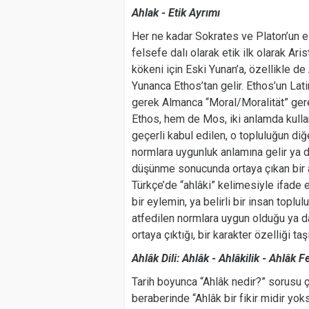
Ahlak - Etik Ayrımı
Her ne kadar Sokrates ve Platon’un es
felsefe dalı olarak etik ilk olarak Ari
kökeni için Eski Yunan’a, özellikle de
Yunanca Ethos’tan gelir. Ethos’un Lati
gerek Almanca “Moral/Moralität” gere
Ethos, hem de Mos, iki anlamda kullanı
geçerli kabul edilen, o topluluğun diğ
normlara uygunluk anlamına gelir ya da
düşünme sonucunda ortaya çıkan bir alı
Türkçe’de “ahlâki” kelimesiyle ifade e
bir eylemin, ya belirli bir insan toplu
atfedilen normlara uygun olduğu ya d
ortaya çıktığı, bir karakter özelliği taş
Ahlâk Dili: Ahlâk - Ahlâkilik - Ahlâk F
Tarih boyunca “Ahlâk nedir?” sorusu ço
beraberinde “Ahlâk bir fikir midir yo