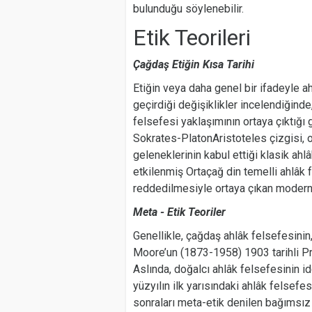
bulunduğu söylenebilir.
Etik Teorileri
Çağdaş Etiğin Kısa Tarihi
Etiğin veya daha genel bir ifadeyle a
geçirdiği değişiklikler incelendiğinde,
felsefesi yaklaşımının ortaya çıktığı 
Sokrates-PlatonAristoteles çizgisi, 
geleneklerinin kabul ettiği klasik ah
etkilenmiş Ortaçağ din temelli ahlâk f
reddedilmesiyle ortaya çıkan modern l
Meta - Etik Teoriler
Genellikle, çağdaş ahlâk felsefesinin
Moore’un (1873-1958) 1903 tarihli Prin
Aslında, doğalcı ahlâk felsefesinin i
yüzyılın ilk yarısındaki ahlâk felsefe
sonraları meta-etik denilen bağımsız 