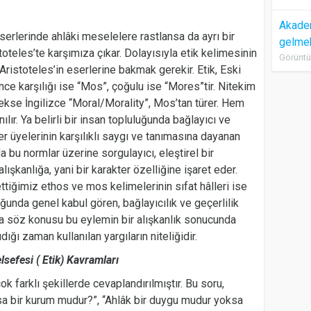
Akadem
erlerinde ahlâki meselelere rastlansa da ayrı bir
gelme
stoteles’te karşımıza çıkar. Dolayısıyla etik kelimesinin
Görüntü
 Aristoteles’in eserlerine bakmak gerekir. Etik, Eski
nce karşılığı ise “Mos”, çoğulu ise “Mores”tir. Nitekim
kse İngilizce “Moral/Morality”, Mos’tan türer. Hem
lır. Ya belirli bir insan topluluğunda bağlayıcı ve
er üyelerinin karşılıklı saygı ve tanımasına dayanan
 bu normlar üzerine sorgulayıcı, eleştirel bir
şkanlığa, yani bir karakter özelliğine işaret eder.
ttiğimiz ethos ve mos kelimelerinin sıfat hâlleri ise
luğunda genel kabul gören, bağlayıcılık ve geçerlilik
a söz konusu bu eylemin bir alışkanlık sonucunda
ıdığı zaman kullanılan yargıların niteliğidir.
elsefesi ( Etik) Kavramları
k farklı şekillerde cevaplandırılmıştır. Bu soru,
ksa bir kurum mudur?”, “Ahlâk bir duygu mudur yoksa