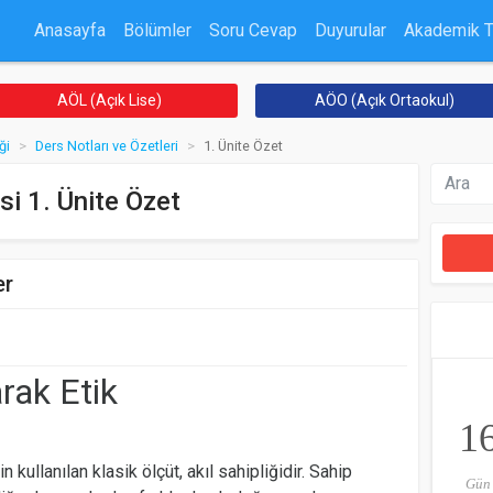
Anasayfa
Bölümler
Soru Cevap
Duyurular
Akademik 
AÖL (Açık Lise)
AÖO (Açık Ortaokul)
ği
Ders Notları ve Özetleri
1. Ünite Özet
si 1. Ünite Özet
er
arak Etik
1
n kullanılan klasik ölçüt, akıl sahipliğidir. Sahip
Gün