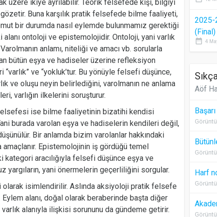
 üzere ikiye ayrılabilir. Teorik felsefede kişi, bilgiyi
 gözetir. Buna karşılık pratik felsefede bilme faaliyeti,
2025-
somut bir durumda nasıl eylemde bulunmamız gerektiği
(Final
i alanı ontoloji ve epistemolojidir. Ontoloji, yani varlık
date_range
4 Ma
r. Varolmanın anlamı, niteliği ve amacı vb. sorularla
lan bütün eşya ve hadiseler üzerine refleksiyon
ri “varlık” ve “yokluk’tur. Bu yönüyle felsefi düşünce,
Sıkça
lık ve oluşu neyin belirlediğini, varolmanın ne anlama
Aöf Ha
eri, varlığın ilkelerini soruşturur.
Başarı
felsefesi ise bilme faaliyetinin bizatihi kendisi
Görüntü
ani burada varolan eşya ve hadiselerin kendileri değil,
 düşünülür. Bir anlamda bizim varolanlar hakkındaki
Bütünl
ma amaçlanır. Epistemolojinin iş gördüğü temel
Görüntü
iki kategori aracılığıyla felsefi düşünce eşya ve
yargıların, yani önermelerin geçerliliğini sorgular.
Harf n
Görüntü
olarak isimlendirilir. Aslında aksiyoloji pratik felsefe
ir. Eylem alanı, doğal olarak beraberinde başta diğer
Akadem
 varlık alanıyla ilişkisi sorununu da gündeme getirir.
Görüntü