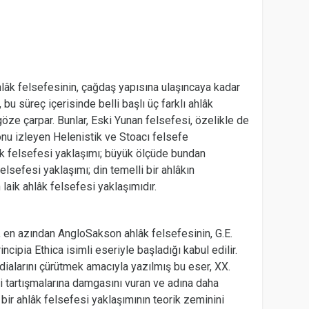
hlâk felsefesinin, çağdaş yapısına ulaşıncaya kadar
 bu süreç içerisinde belli başlı üç farklı ahlâk
göze çarpar. Bunlar, Eski Yunan felsefesi, özelikle de
onu izleyen Helenistik ve Stoacı felsefe
lâk felsefesi yaklaşımı; büyük ölçüde bundan
elsefesi yaklaşımı; din temelli bir ahlâkın
aik ahlâk felsefesi yaklaşımıdır.
, en azından AngloSakson ahlâk felsefesinin, G.E.
cipia Ethica isimli eseriyle başladığı kabul edilir.
ddialarını çürütmek amacıyla yazılmış bu eser, XX.
si tartışmalarına damgasını vuran ve adına daha
bir ahlâk felsefesi yaklaşımının teorik zeminini