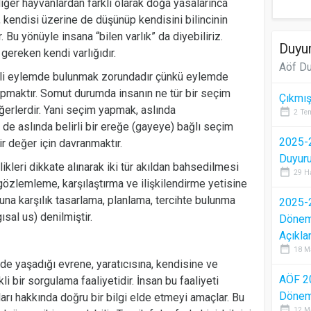
iğer hayvanlardan farklı olarak doğa yasalarınca
O, kendisi üzerine de düşünüp kendisini bilincinin
 Bu yönüyle insana “bilen varlık” da diyebiliriz.
Duyur
 gereken kendi varlığıdır.
Aöf Du
kli eylemde bulunmak zorundadır çünkü eylemde
pmaktır. Somut durumda insanın ne tür bir seçim
Çıkmış
ğerlerdir. Yani seçim yapmak, aslında
date_range
2 Te
de aslında belirli bir ereğe (gayeye) bağlı seçim
2025-2
ir değer için davranmaktır.
Duyur
likleri dikkate alınarak iki tür akıldan bahsedilmesi
date_range
29 H
gözlemleme, karşılaştırma ve ilişkilendirme yetisine
 buna karşılık tasarlama, planlama, tercihte bulunma
2025-2
gısal us) denilmiştir.
Dönem 
Açıkla
date_range
18 M
inde yaşadığı evrene, yaratıcısına, kendisine ve
AÖF 2
kli bir sorgulama faaliyetidir. İnsan bu faaliyeti
Dönem 
nları hakkında doğru bir bilgi elde etmeyi amaçlar. Bu
date_range
12 M