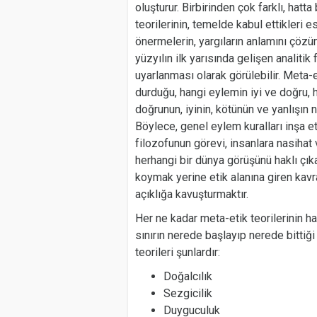
oluşturur. Birbirinden çok farklı, hatt
teorilerinin, temelde kabul ettikleri e
önermelerin, yargıların anlamını çözüm
yüzyılın ilk yarısında gelişen analitik
uyarlanması olarak görülebilir. Meta-e
durduğu, hangi eylemin iyi ve doğru, h
doğrunun, iyinin, kötünün ve yanlışın
Böylece, genel eylem kuralları inşa et
filozofunun görevi, insanlara nasihat 
herhangi bir dünya görüşünü haklı çı
koymak yerine etik alanına giren kavra
açıklığa kavuşturmaktır.
Her ne kadar meta-etik teorilerinin han
sınırın nerede başlayıp nerede bittiğ
teorileri şunlardır:
Doğalcılık
Sezgicilik
Duyguculuk