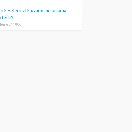
ik yetersizlik uyarısı ne anlama
ktedir?
leme : 11886